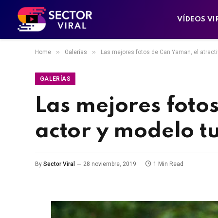
VÍDEOS VI
»
»
Home
Galerías
Las mejores fotos de Can Yaman, el atracti
GALERÍAS
Las mejores foto
actor y modelo t
By
Sector Viral
28 noviembre, 2019
1 Min Read