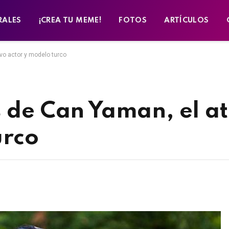
RALES
¡CREA TU MEME!
FOTOS
ARTÍCULOS
vo actor y modelo turco
s de Can Yaman, el at
urco