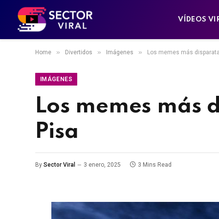
VÍDEOS VI
»
»
»
Home
Divertidos
Imágenes
Los memes más disparatad
IMÁGENES
Los memes más di
Pisa
By
Sector Viral
3 enero, 2025
3 Mins Read