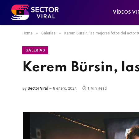
VÍDEOS VI
»
»
Home
Galerías
Kerem Bürsin, las mejores fotos del actor t
GALERÍAS
Kerem Bürsin, las
By
Sector Viral
8 enero, 2024
1 Min Read