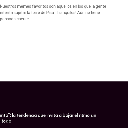
Nuestros memes favoritos son aquellos en los que la gente
intenta sujetar la torre de Pisa. ¡Tranquilos! Aún no tiene
pensado caerse…
enta”: la tendencia que invita a bajar el ritmo sin
 todo