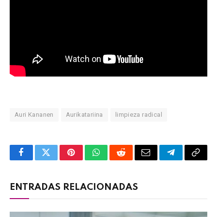
Auri Kananen
Aurikatariina
limpieza radical
Facebook
Twitter
Pinterest
WhatsApp
Reddit
Email
Telegram
Copy
Link
ENTRADAS RELACIONADAS