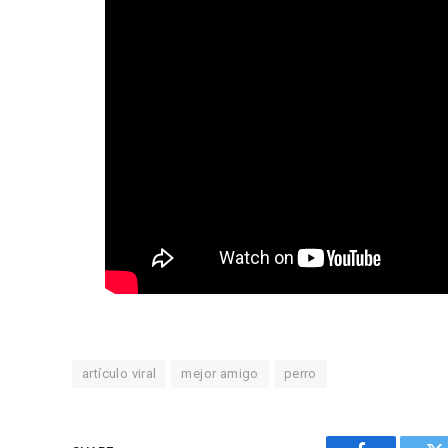
artículo viral
mejor amigo
perro