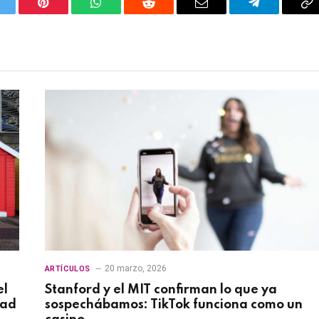
itter
Pinterest
WhatsApp
Reddit
Email
Telegram
C
Li
20 marzo, 2026
ARTÍCULOS
el
Stanford y el MIT confirman lo que ya
dad
sospechábamos: TikTok funciona como un