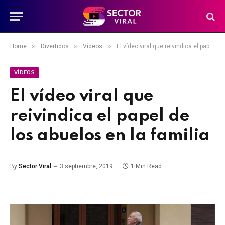
»
»
»
Home
Divertidos
Vídeos
El vídeo viral que reivindica el papel de los abuelos en la familia
VÍDEOS
El vídeo viral que
reivindica el papel de
los abuelos en la familia
By
Sector Viral
3 septiembre, 2019
1 Min Read