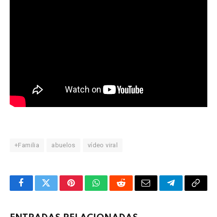
+Familia
abuelos
vídeo viral
Facebook
Twitter
Pinterest
WhatsApp
Reddit
Email
Telegram
Copy
Link