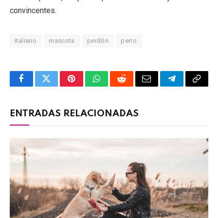
convincentes.
italiano
mascota
perdón
perro
Facebook
Twitter
Pinterest
WhatsApp
Reddit
Email
Telegram
Copy
Link
ENTRADAS RELACIONADAS