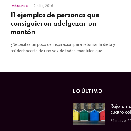
3 julio, 2016
IMÁGENES
11 ejemplos de personas que
consiguieron adelgazar un
montón
¿Necesitas un poco de inspiración para retomar la dieta y
así deshacerte de una vez de todos esos kilos que…
LO ÚLTIMO
Rojo, amar
cuatro co
24 marzo, 2