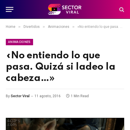
»
»
»
Home
Divertidos
Animaciones
«No entiendo lo que pasa. Quizá si ladeo la cabeza…»
ANIMACIONES
«No entiendo lo que
pasa. Quizá si ladeo la
cabeza…»
By
Sector Viral
11 agosto, 2016
1 Min Read