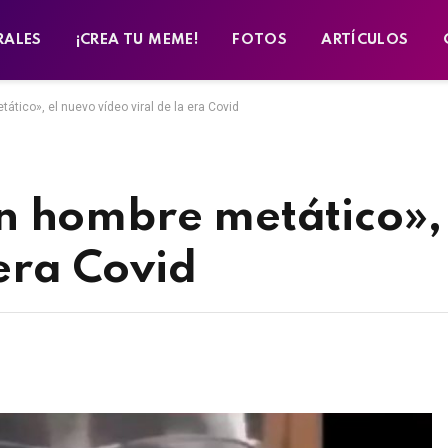
RALES
¡CREA TU MEME!
FOTOS
ARTÍCULOS
tico», el nuevo vídeo viral de la era Covid
n hombre metático»,
 era Covid