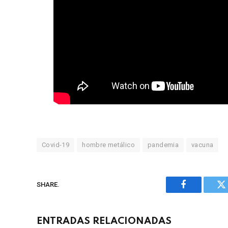
Covid-19
hombre metálico
pandemia
vacuna
SHARE.
Facebook
Tw
ENTRADAS RELACIONADAS