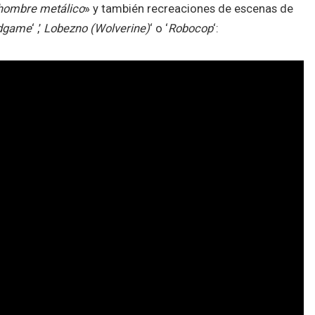
hombre metálico
» y también recreaciones de escenas de
ndgame
‘ ,’
Lobezno (Wolverine)
‘ o ‘
Robocop
‘: