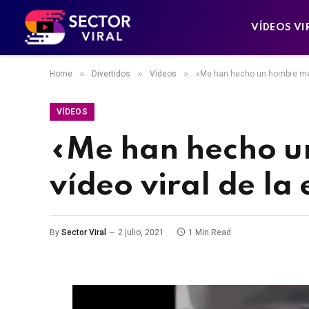
VÍDEOS VI
»
»
»
Home
Divertidos
Vídeos
«Me han hecho un hombre metá
VÍDEOS
«Me han hecho u
vídeo viral de la
By
Sector Viral
2 julio, 2021
1 Min Read