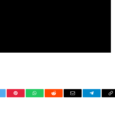
itter
Pinterest
WhatsApp
Reddit
Email
Telegram
C
Li