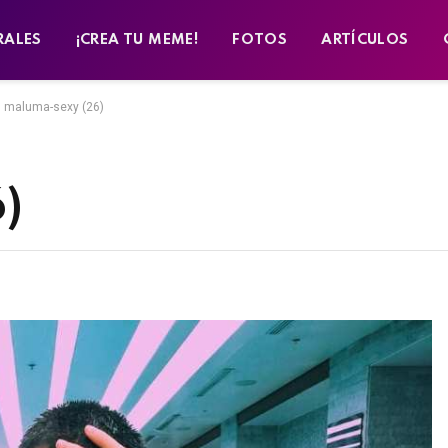
RALES
¡CREA TU MEME!
FOTOS
ARTÍCULOS
maluma-sexy (26)
)