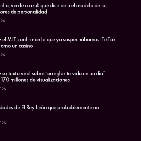
illo, verde o azul: qué dice de ti el modelo de los
lores de personalidad
026
y el MIT confirman lo que ya sospechábamos: TikTok
como un casino
026
su texto viral sobre “arreglar tu vida en un día”
 170 millones de visualizaciones
2026
idades de El Rey León que probablemente no
2026