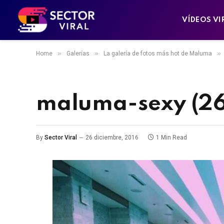
VÍDEOS VI
»
»
»
Home
Galerías
La galería de fotos más hot de Maluma
maluma-sexy (26
By
Sector Viral
26 diciembre, 2016
1 Min Read