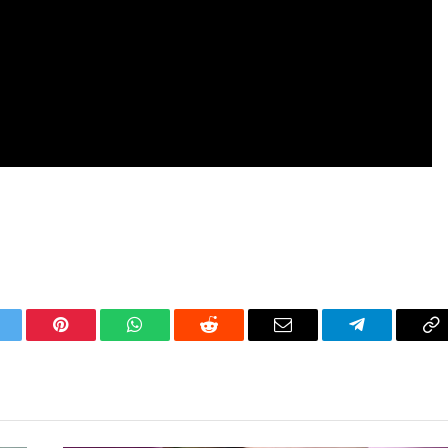
itter
Pinterest
WhatsApp
Reddit
Email
Telegram
C
Li