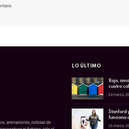
ntario.
LO ÚLTIMO
Rojo, amar
cuatro co
24 marzo, 2
Stanford 
funciona 
os, animaciones, noticias de
20 marzo, 2
ovocativos ni ficticios, sólo el