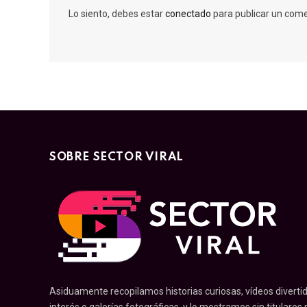
Lo siento, debes estar
conectado
para publicar un come
SOBRE SECTOR VIRAL
Asiduamente recopilamos historias curiosas, vídeos divertid
interés o galerías fotográficas, y lo mostramos sin titulares pr