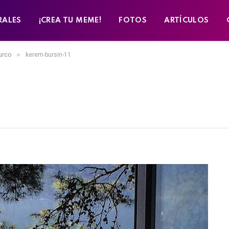
RALES
¡CREA TU MEME!
FOTOS
ARTÍCULOS
»
urco
kerem-bursin-11