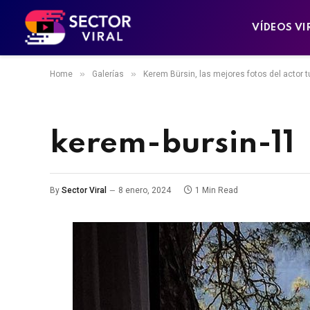
VÍDEOS VI
»
»
Home
Galerías
Kerem Bürsin, las mejores fotos del actor t
kerem-bursin-11
By
Sector Viral
8 enero, 2024
1 Min Read