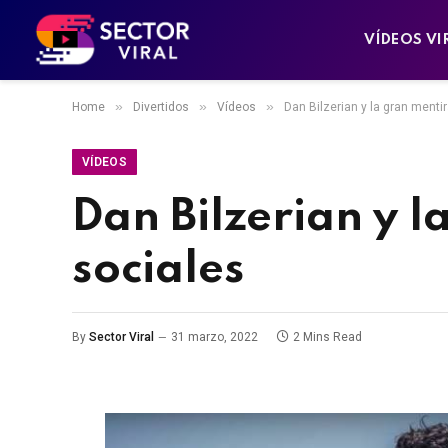
VÍDEOS VI
»
»
»
Home
Divertidos
Vídeos
Dan Bilzerian y la gran menti
VÍDEOS
Dan Bilzerian y l
sociales
By
Sector Viral
31 marzo, 2022
2 Mins Read