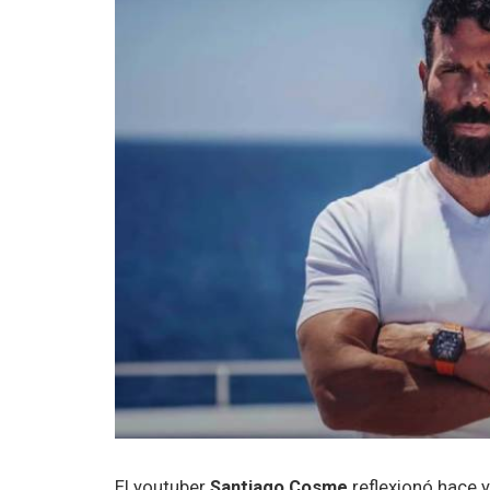
El youtuber
Santiago Cosme
reflexionó hace 