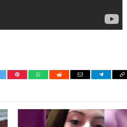
itter
Pinterest
WhatsApp
Reddit
Email
Telegram
C
Li