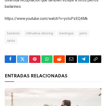
divertida recopilación que también incluye a otros perros
bailarines:
https://www.youtube.com/watch?v=yctsPzEQ4Mk
bailando
chihuahua dancing
merengue
perro
salsa
Facebook
Twitter
Pinterest
WhatsApp
Reddit
Email
Telegram
Copy
Link
ENTRADAS RELACIONADAS