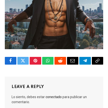
Facebook
Twitter
Pinterest
WhatsApp
Reddit
Email
Telegram
Copy
Link
LEAVE A REPLY
Lo siento, debes estar
conectado
para publicar un
comentario.