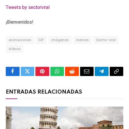
Tweets by sectorviral
¡Bienvenidos!
animaciones
GIF
imágenes
memes
Sector viral
vídeos
Facebook
Twitter
Pinterest
WhatsApp
Reddit
Email
Telegram
Copy
Link
ENTRADAS RELACIONADAS