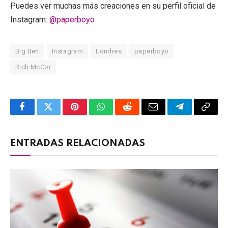
Puedes ver muchas más creaciones en su perfil oficial de
Instagram:
@paperboyo
Big Ben
Instagram
Londres
paperboyo
Rich McCor
Facebook
Twitter
Pinterest
WhatsApp
Reddit
Email
Telegram
Copy
Link
ENTRADAS RELACIONADAS