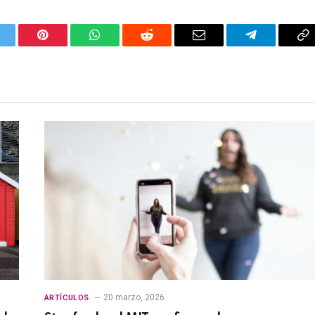
itter
Pinterest
WhatsApp
Reddit
Email
Telegram
C
Li
20 marzo, 2026
ARTÍCULOS