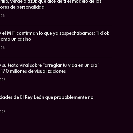
illo, verde o azul: qué dice de ti el modelo de los
lores de personalidad
026
y el MIT confirman lo que ya sospechábamos: TikTok
como un casino
026
su texto viral sobre “arreglar tu vida en un día”
 170 millones de visualizaciones
2026
idades de El Rey León que probablemente no
2026