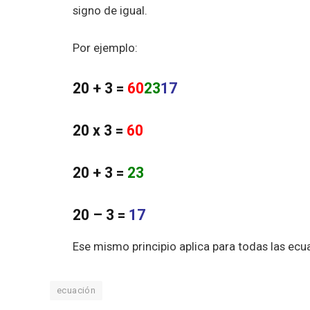
signo de igual.
Por ejemplo:
20 + 3 =
60
23
17
20 x 3 =
60
20 + 3 =
23
20 – 3 =
17
Ese mismo principio aplica para todas las ecu
ecuación