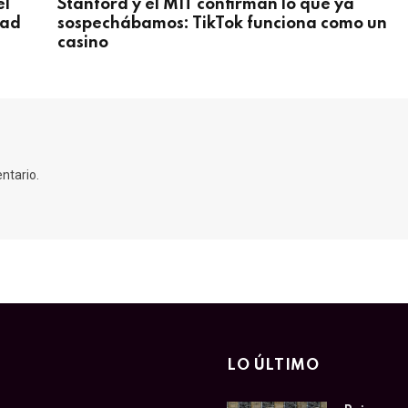
el
Stanford y el MIT confirman lo que ya
dad
sospechábamos: TikTok funciona como un
casino
ntario.
LO ÚLTIMO