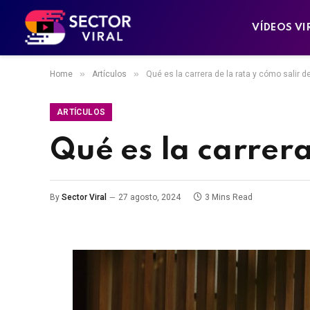
VÍDEOS VI
»
»
Home
Artículos
Qué es la carrera de la rata y cómo salir de
ARTÍCULOS
Qué es la carrera
By
Sector Viral
27 agosto, 2024
3 Mins Read