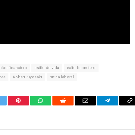
ión financiera
estilo de vida
éxito financiero
bre
Robert Kiyosaki
rutina laboral
itter
Pinterest
WhatsApp
Reddit
Email
Telegram
C
Li