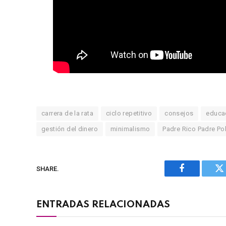
carrera de la rata
ciclo repetitivo
consejos
educac
gestión del dinero
minimalismo
Padre Rico Padre Po
SHARE.
Facebook
Tw
ENTRADAS RELACIONADAS