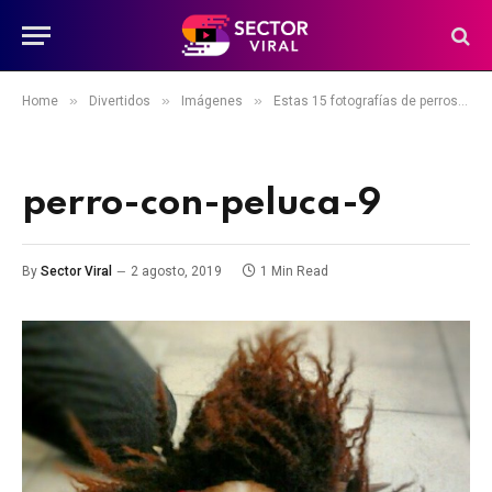
»
»
»
Home
Divertidos
Imágenes
Estas 15 fotografías de perros con peluca te alegrarán el día
perro-con-peluca-9
By
Sector Viral
2 agosto, 2019
1 Min Read