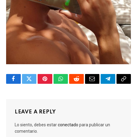
Facebook
Twitter
Pinterest
WhatsApp
Reddit
Email
Telegram
Copy
Link
LEAVE A REPLY
Lo siento, debes estar
conectado
para publicar un
comentario.