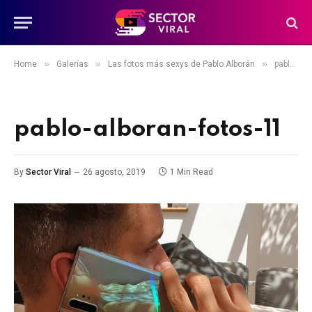
»
»
»
Home
Galerías
Las fotos más sexys de Pablo Alborán
pablo-alboran-fotos-11
pablo-alboran-fotos-11
By
Sector Viral
26 agosto, 2019
1 Min Read