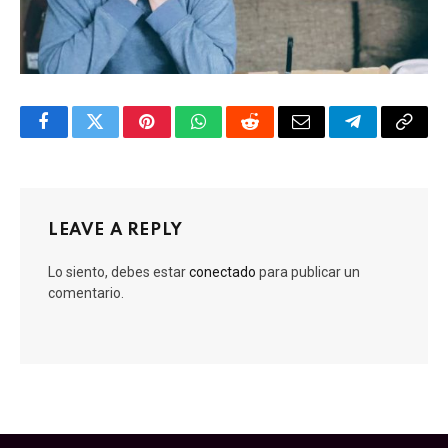
Facebook
Twitter
Pinterest
WhatsApp
Reddit
Email
Telegram
Copy
Link
LEAVE A REPLY
Lo siento, debes estar
conectado
para publicar un
comentario.