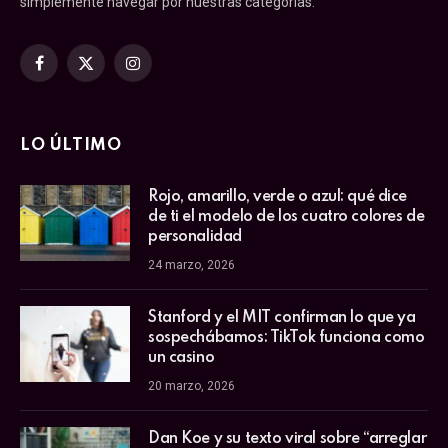
simplemente navegar por nuestras categorías.
Facebook
X
Instagram
(Twitter)
LO ÚLTIMO
Rojo, amarillo, verde o azul: qué dice
de ti el modelo de los cuatro colores de
personalidad
24 marzo, 2026
Stanford y el MIT confirman lo que ya
sospechábamos: TikTok funciona como
un casino
20 marzo, 2026
Dan Koe y su texto viral sobre “arreglar