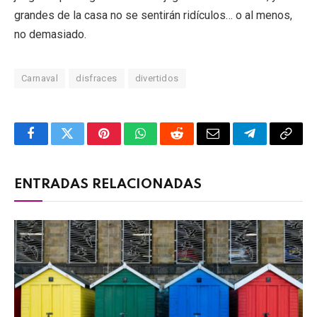
grandes de la casa no se sentirán ridículos… o al menos,
no demasiado.
Carnaval
disfraces
divertidos
Facebook
Twitter
Pinterest
WhatsApp
Reddit
Email
Telegram
Copy
Link
ENTRADAS RELACIONADAS