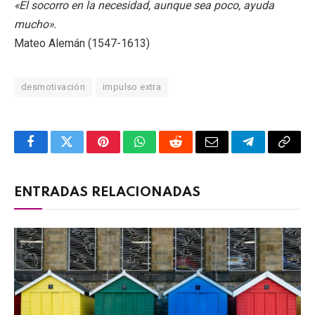
«El socorro en la necesidad, aunque sea poco, ayuda
mucho».
Mateo Alemán (1547-1613)
desmotivación
impulso extra
Facebook
Twitter
Pinterest
WhatsApp
Reddit
Email
Telegram
Copy
Link
ENTRADAS RELACIONADAS