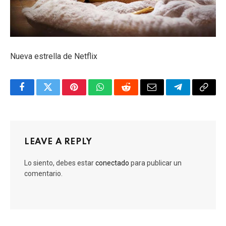
Nueva estrella de Netflix
Facebook
Twitter
Pinterest
WhatsApp
Reddit
Email
Telegram
Copy
Link
LEAVE A REPLY
Lo siento, debes estar
conectado
para publicar un
comentario.