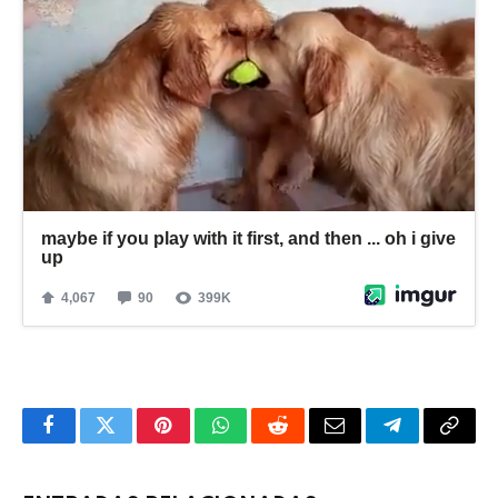
Facebook
Twitter
Pinterest
WhatsApp
Reddit
Email
Telegram
Copy
Link