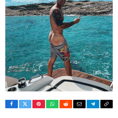
Facebook
Twitter
Pinterest
WhatsApp
Reddit
Email
Telegram
Copy
Link