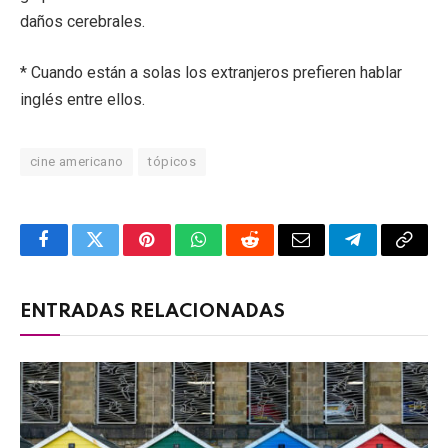
daños cerebrales.
* Cuando están a solas los extranjeros prefieren hablar
inglés entre ellos.
cine americano
tópicos
Facebook
Twitter
Pinterest
WhatsApp
Reddit
Email
Telegram
Copy
Link
ENTRADAS RELACIONADAS