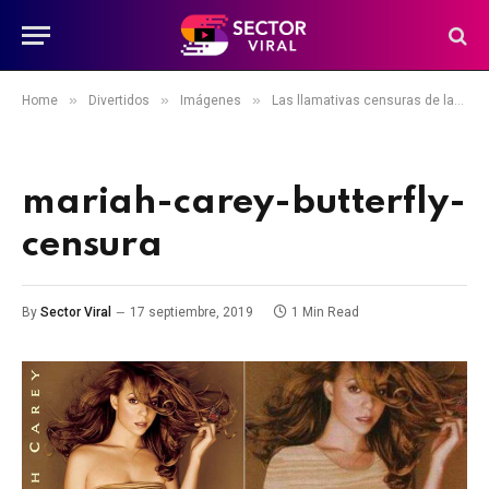
»
»
»
Home
Divertidos
Imágenes
Las llamativas censuras de las portadas de álbumes pop en Arabia Saudí
mariah-carey-butterfly-
censura
By
Sector Viral
17 septiembre, 2019
1 Min Read