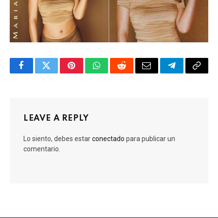
Facebook
Twitter
Pinterest
WhatsApp
Reddit
Email
Telegram
Copy
Link
LEAVE A REPLY
Lo siento, debes estar
conectado
para publicar un
comentario.