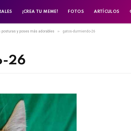
RALES
¡CREA TU MEME!
FOTOS
ARTÍCULOS
»
s posturas y poses más adorables
gatos-durmiendo-26
o-26