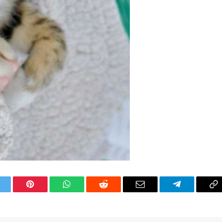
itter
Pinterest
WhatsApp
Reddit
Email
Telegram
C
Li