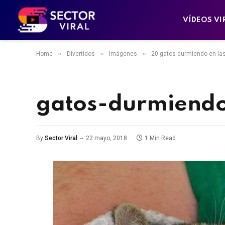
VÍDEOS VI
»
»
»
Home
Divertidos
Imágenes
20 gatos durmiendo en la
gatos-durmiend
By
Sector Viral
22 mayo, 2018
1 Min Read