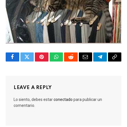
Facebook
Twitter
Pinterest
WhatsApp
Reddit
Email
Telegram
Copy
Link
LEAVE A REPLY
Lo siento, debes estar
conectado
para publicar un
comentario.