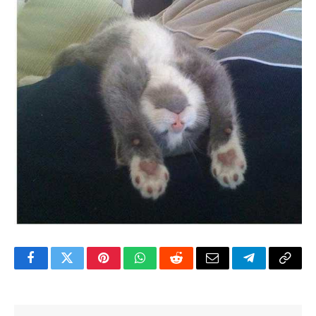
Facebook
Twitter
Pinterest
WhatsApp
Reddit
Email
Telegram
Copy
Link