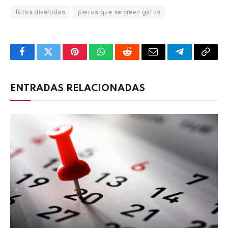
fotos divertidas
perros que se creen gatos
Facebook
Twitter
Pinterest
WhatsApp
Reddit
Email
Telegram
Copy
Link
ENTRADAS RELACIONADAS