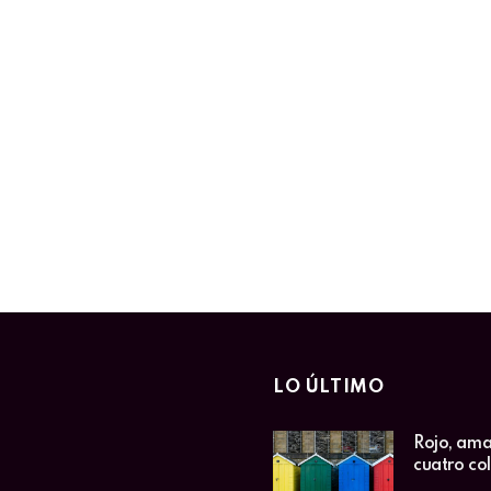
LO ÚLTIMO
Rojo, amar
cuatro co