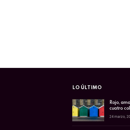
LO ÚLTIMO
Rojo, amar
cuatro co
24 marzo, 2