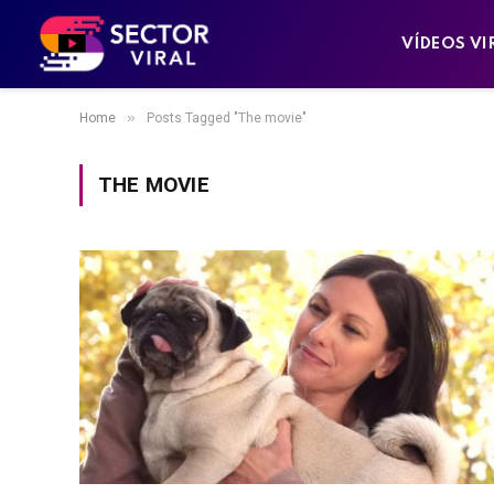
VÍDEOS VI
»
Home
Posts Tagged "The movie"
THE MOVIE