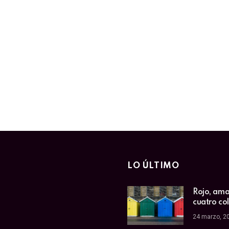
LO ÚLTIMO
Rojo, amar
cuatro co
24 marzo, 2