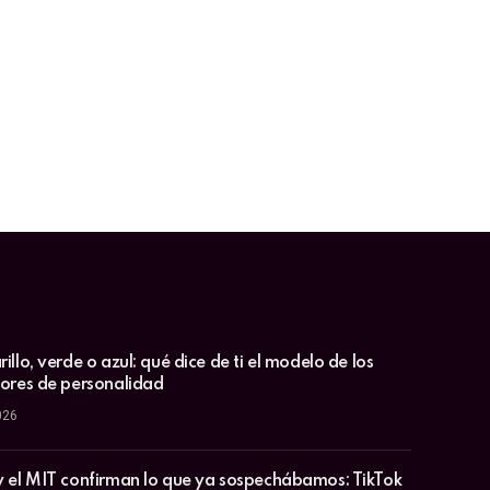
illo, verde o azul: qué dice de ti el modelo de los
lores de personalidad
026
y el MIT confirman lo que ya sospechábamos: TikTok