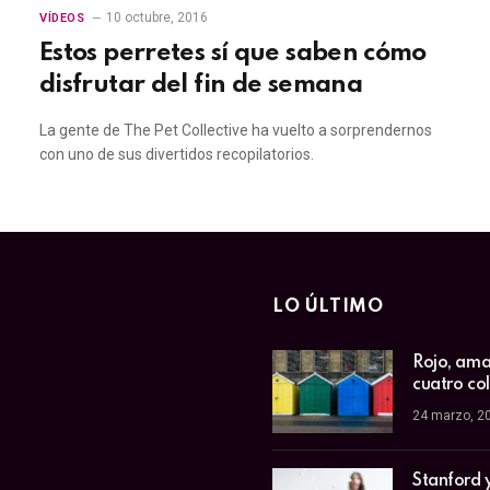
10 octubre, 2016
VÍDEOS
Estos perretes sí que saben cómo
disfrutar del fin de semana
La gente de The Pet Collective ha vuelto a sorprendernos
con uno de sus divertidos recopilatorios.
LO ÚLTIMO
Rojo, amar
cuatro co
24 marzo, 2
Stanford 