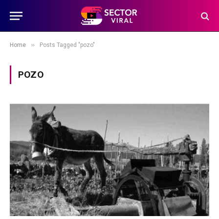
»
Home
Posts Tagged "pozo"
POZO