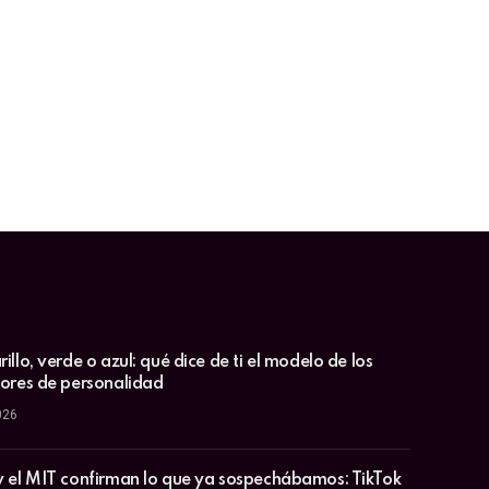
illo, verde o azul: qué dice de ti el modelo de los
lores de personalidad
026
y el MIT confirman lo que ya sospechábamos: TikTok