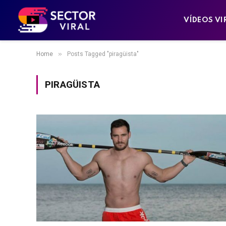
VÍDEOS VI
»
Home
Posts Tagged "piragüista"
PIRAGÜISTA