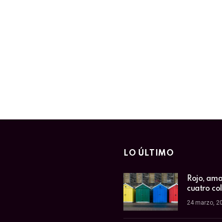
LO ÚLTIMO
Rojo, amar
cuatro co
24 marzo, 2