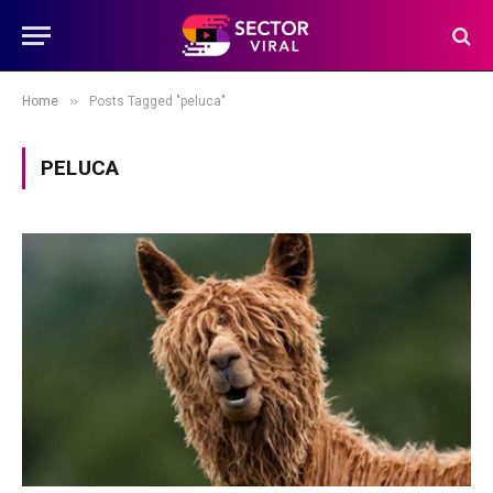
»
Home
Posts Tagged "peluca"
PELUCA