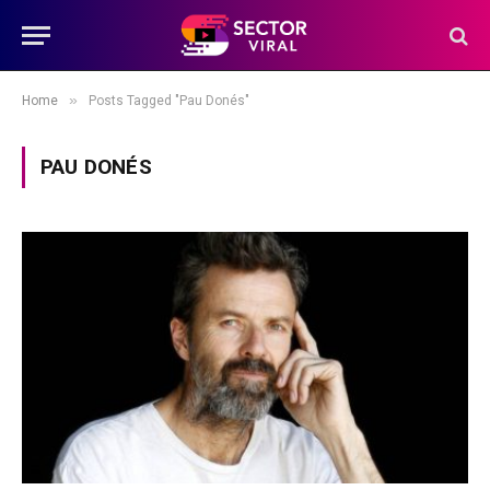
»
Home
Posts Tagged "Pau Donés"
PAU DONÉS