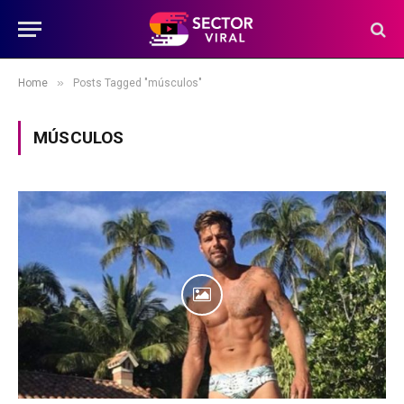
»
Home
Posts Tagged "músculos"
MÚSCULOS