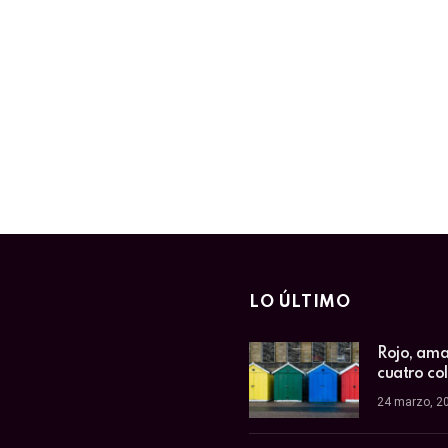
LO ÚLTIMO
Rojo, amar
cuatro co
24 marzo, 2