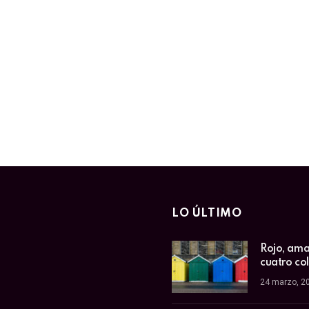
LO ÚLTIMO
Rojo, amar
cuatro co
24 marzo, 2