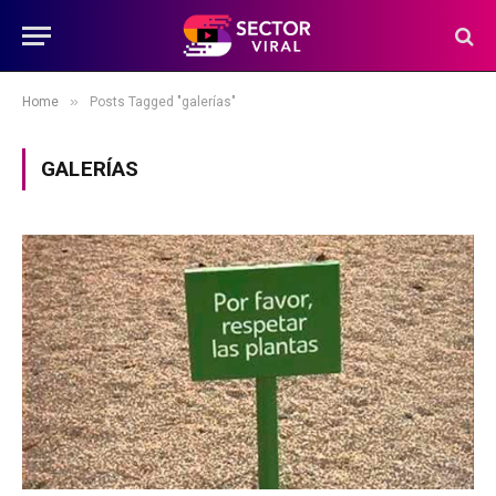
»
Home
Posts Tagged "galerías"
GALERÍAS