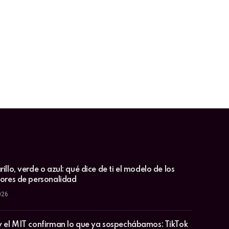
illo, verde o azul: qué dice de ti el modelo de los
lores de personalidad
026
y el MIT confirman lo que ya sospechábamos: TikTok