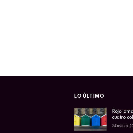
LO ÚLTIMO
Rojo, amar
cuatro co
24 marzo, 2